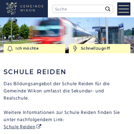
NAVIGIEREN IN WIKON
Schnellnavigation
Mobi
Suchbegriff
Suche starten
Men
Ich möchte
Schnellzugriff
Ich möchte
Schnellzugriff
SCHULE REIDEN
Das Bildungsangebot der Schule Reiden für die
Gemeinde Wikon umfasst die Sekundar- und
Realschule.
Weitere Informationen zur Schule Reiden finden Sie
unter nachfolgendem Link:
Schule Reiden