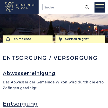
NAVIGIEREN IN WIKON
Schnellnavigation
Mobi
Suchbegriff
Suche starten
Men
Ich möchte
Schnellzugriff
Ich möchte
Schnellzugriff
ENTSORGUNG / VERSORGUNG
Abwasserreinigung
Das Abwasser der Gemeinde Wikon wird durch die erzo
Zofingen gereinigt.
Entsorgung