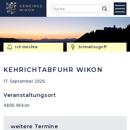
NAVIGIEREN IN WIKON
Schnellnavigation
Mobi
Suchbegriff
Suche starten
Men
Ich möchte
Schnellzugriff
Ich möchte
Schnellzugriff
KEHRICHTABFUHR WIKON
17. September 2026
Veranstaltungsort
4806 Wikon
weitere Termine