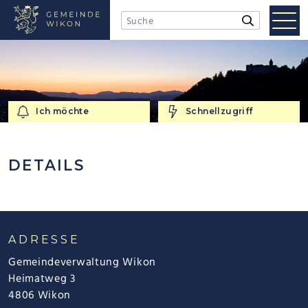
NAVIGIEREN IN WIKON
Schnellnavigation
Mobi
Suchbegriff
Suche starten
Men
Ich möchte
Schnellzugriff
Ich möchte
Schnellzugriff
DETAILS
FOOTER
ADRESSE
Gemeindeverwaltung Wikon
Heimatweg 3
4806 Wikon