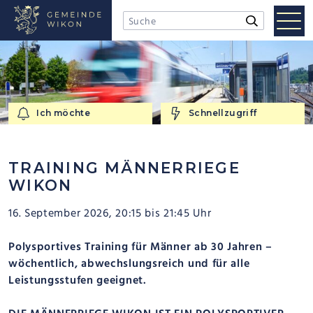
NAVIGIEREN IN WIKON
Schnellnavigation
Mobi
Suchbegriff
Suche starten
Men
Ich möchte
Schnellzugriff
Ich möchte
Schnellzugriff
TRAINING MÄNNERRIEGE
WIKON
16. September 2026
, 20:15
bis 21:45 Uhr
Polysportives Training für Männer ab 30 Jahren –
wöchentlich, abwechslungsreich und für alle
Leistungsstufen geeignet.