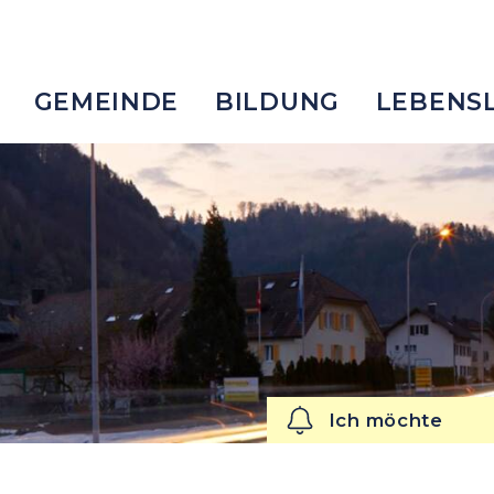
IKON
Hauptnavigation
GEMEINDE
BILDUNG
LEBENS
Ich möchte
Ich möchte