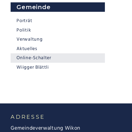
Subnavigation
Gemeinde
Porträt
Politik
Verwaltung
Aktuelles
Online-Schalter
Wiigger Blättli
FOOTER
ADRESSE
Gemeindeverwaltung Wikon