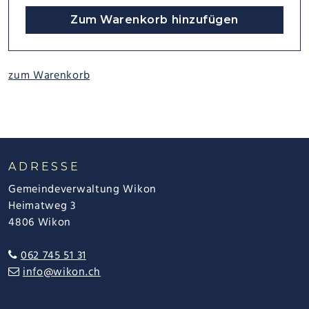
Zum Warenkorb hinzufügen
zum Warenkorb
FOOTER
ADRESSE
Gemeindeverwaltung Wikon
Heimatweg 3
4806 Wikon
062 745 51 31
info@wikon.ch