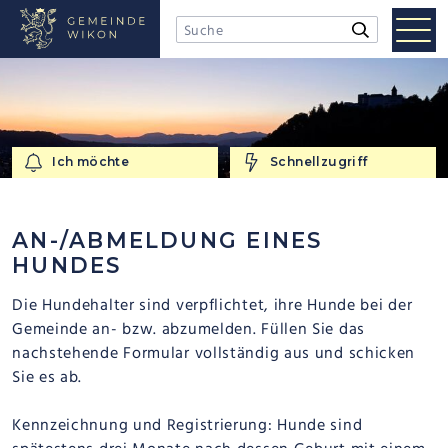
NAVIGIEREN IN WIKON
Schnellnavigation
Mobi
Suchbegriff
Suche starten
Men
Ich möchte
Schnellzugriff
Ich möchte
Schnellzugriff
AN-/ABMELDUNG EINES
HUNDES
Die Hundehalter sind verpflichtet, ihre Hunde bei der
Gemeinde an- bzw. abzumelden. Füllen Sie das
nachstehende Formular vollständig aus und schicken
Sie es ab.
Kennzeichnung und Registrierung: Hunde sind