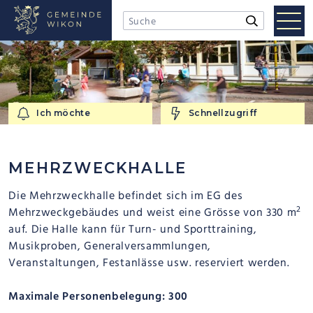
NAVIGIEREN IN WIKON
Schnellnavigation
Mobi
Suchbegriff
Suche starten
Men
Ich möchte
Schnellzugriff
Ich möchte
Schnellzugriff
MEHRZWECKHALLE
Die Mehrzweckhalle befindet sich im EG des
2
Mehrzweckgebäudes und weist eine Grösse von 330 m
auf. Die Halle kann für Turn- und Sporttraining,
Musikproben, Generalversammlungen,
Veranstaltungen, Festanlässe usw. reserviert werden.
Maximale Personenbelegung: 300