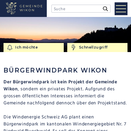
NAVIGIEREN IN WIKON
Schnellnavigation
Mobi
Suchbegriff
Suche starten
Men
Ich möchte
Schnellzugriff
Ich möchte
Schnellzugriff
BÜRGERWINDPARK WIKON
Der Bürgerwindpark ist kein Projekt der Gemeinde
Wikon
, sondern ein privates Projekt. Aufgrund des
grossen öffentlichen Interesses informiert die
Gemeinde nachfolgend dennoch über den Projektstand.
Die Windenergie Schweiz AG plant einen
Bürgerwindpark im kantonalen Windenergiegebiet Nr. 7